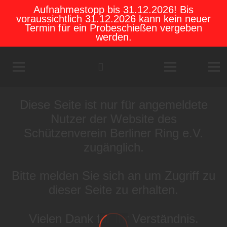
Aufnahmestopp bis 31.12.2026! Bis
voraussichtlich 31.12.2026 kann kein neuer
Termin für ein Probeschießen vergeben
werden.
Diese Seite ist nur für angemeldete
Nutzer der Website des
Schützenverein Berliner Ring e.V.
zugänglich.
Bitte melden Sie sich an um Zugriff zu
dieser Seite zu erhalten.
Vielen Dank für Ihr Verständnis.