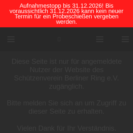
Aufnahmestopp bis 31.12.2026! Bis
voraussichtlich 31.12.2026 kann kein neuer
Termin für ein Probeschießen vergeben
werden.
Diese Seite ist nur für angemeldete
Nutzer der Website des
Schützenverein Berliner Ring e.V.
zugänglich.
Bitte melden Sie sich an um Zugriff zu
dieser Seite zu erhalten.
Vielen Dank für Ihr Verständnis.