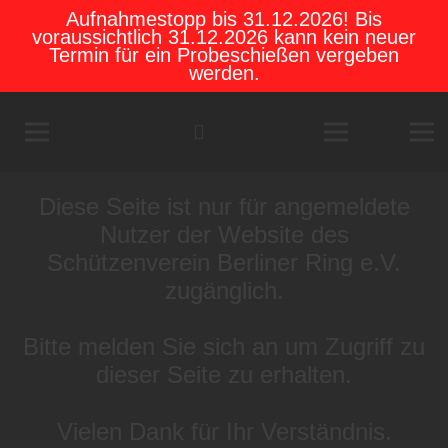
Aufnahmestopp bis 31.12.2026! Bis
voraussichtlich 31.12.2026 kann kein neuer
Termin für ein Probeschießen vergeben
werden.
Diese Seite ist nur für angemeldete
Nutzer der Website des
Schützenverein Berliner Ring e.V.
zugänglich.
Bitte melden Sie sich an um Zugriff zu
dieser Seite zu erhalten.
Vielen Dank für Ihr Verständnis.